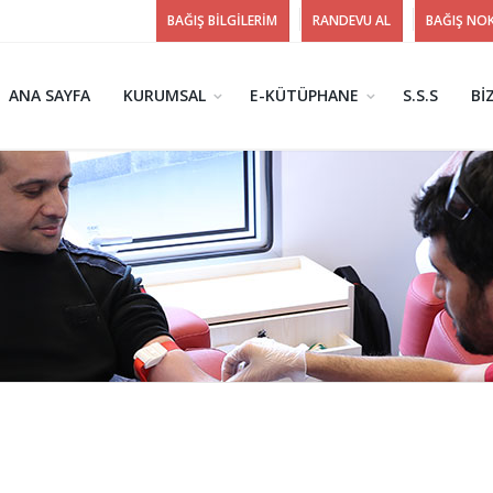
BAĞIŞ BİLGİLERİM
RANDEVU AL
BAĞIŞ NO
ANA SAYFA
KURUMSAL
E-KÜTÜPHANE
S.S.S
Bİ