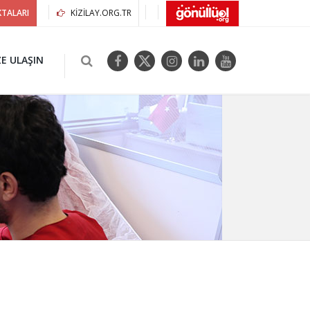
KTALARI
KIZILAY.ORG.TR
ZE ULAŞIN