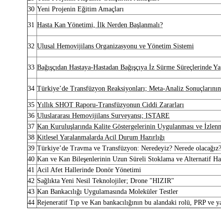
30
Yeni Projenin Eğitim Amaçları
31
Hasta Kan Yönetimi, İlk Nerden Başlanmalı?
32
Ulusal Hemovijilans Organizasyonu ve Yönetim Sistemi
33
Bağışçıdan Hastaya-Hastadan Bağışçıya İz Sürme Süreçlerinde Ya
34
Türkiye’de Transfüzyon Reaksiyonları; Meta-Analiz Sonuçlarının
35
Yıllık SHOT Raporu-Transfüzyonun Ciddi Zararları
36
Uluslararası Hemovijilans Surveyansı; ISTARE
37
Kan Kuruluşlarında Kalite Göstergelerinin Uygulanması ve İzlen
38
Kitlesel Yaralanmalarda Acil Durum Hazırlığı
39
Türkiye’de Travma ve Transfüzyon: Neredeyiz? Nerede olacağız
40
Kan ve Kan Bileşenlerinin Uzun Süreli Stoklama ve Alternatif H
41
Acil Afet Hallerinde Donör Yönetimi
42
Sağlıkta Yeni Nesil Teknolojiler; Drone "HIZIR"
43
Kan Bankacılığı Uygulamasında Moleküler Testler
44
Rejeneratif Tıp ve Kan bankacılığının bu alandaki rolü, PRP ve y