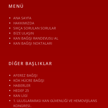
MENÜ
ANA SAYFA
HAKKIMIZDA
SIKÇA SORULAN SORULAR
BİZE ULAŞIN
KAN BAĞIŞI RANDEVUSU AL
KAN BAĞIŞI NOKTALARI
DİĞER BAŞLIKLAR
AFEREZ BAĞIŞI
KÖK HÜCRE BAĞIŞI
HABERLER
HEDEF 25
KAN LİGİ
1. ULUSLARARASI KAN GÜVENLİĞİ VE HEMOVİJİLANS
KONGRESİ..