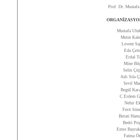
Prof. Dr. Mustafa
ORGANİZASYO
Mustafa Uluk
Metin Kal
Levent Sa
Eda Çeti
Erdal T
Mine Bil
Selin Çö
Aslı Sıla 
Sevil Ma
Begül Kar
C.Erdem G
Nehir E
Ferit Sö
Berati Ham
Bedri Po
Emre Bayrak
Fatma Ö