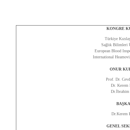
KONGRE K
Türkiye Kızıla
Sağlık Bilimleri 
European Blood Insp
International Heamov
ONUR KU
Prof. Dr. Cevd
Dr. Kerem 
Dr.İbrahim
BAŞK
Dr.Kerem 
GENEL SEK