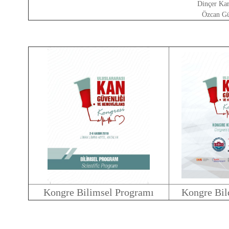
Dinçer Ka
Özcan Gü
​Kongre Bilimsel Programı
Kongre Bild