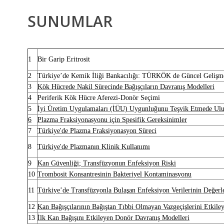
SUNUMLAR
1
Bir Garip Eritrosit
2
Türkiye’de Kemik İliği Bankacılığı: TÜRKÖK de Güncel Gelişm
3
Kök Hücrede Nakil Sürecinde Bağışçıların Davranış Modelleri
4
Periferik Kök Hücre Aferezi-Donör Seçimi
5
İyi Üretim Uygulamaları (İÜU) Uygunluğunu Teşvik Etmede Ul
6
Plazma Fraksiyonasyonu için Spesifik Gereksinimler
7
Türkiye'de Plazma Fraksiyonasyon Süreci
8
Türkiye'de Plazmanın Klinik Kullanımı
9
Kan Güvenliği; Transfüzyonun Enfeksiyon Riski
10
Trombosit Konsantresinin Bakteriyel Kontaminasyonu
11
Türkiye’de Transfüzyonla Bulaşan Enfeksiyon Verilerinin Değerl
12
Kan Bağışçılarının Bağıştan Tıbbi Olmayan Vazgeçişlerini Etkiley
13
İlk Kan Bağışını Etkileyen Donör Davranış Modelleri