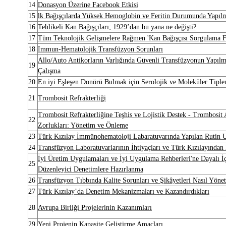
14
Donasyon Üzerine Facebook Etkisi
15
lk Bağışçılarda Yüksek Hemoglobin ve Feritin Durumunda Yapılm
16
Tehlikeli Kan Bağışçıları; 1929’dan bu yana ne değişti?
17
Tüm Teknolojik Gelişmelere Rağmen 'Kan Bağışçısı Sorgulama 
18
Immun-Hematolojik Transfüzyon Sorunları
Allo/Auto Antikorların Varlığında Güvenli Transfüzyonun Yapıl
19
Çalışma
20
En iyi Eşleşen Donörü Bulmak için Serolojik ve Moleküler Tipl
21
Trombosit Refrakterliği
Trombosit Refrakterliğine Teşhis ve Lojistik Destek - Trombosi
22
Zorlukları: Yönetim ve Önleme
23
Türk Kızılay İmmünohematoloji Labaratuvarında Yapılan Rutin 
24
Transfüzyon Laboratuvarlarının İhtiyaçları ve Türk Kızılayından 
İyi Üretim Uygulamaları ve İyi Uygulama Rehberleri'ne Dayalı İç
25
Düzenleyici Denetimlere Hazırlanma
26
Transfüzyon Tıbbında Kalite Sorunları ve Şikâyetleri Nasıl Yönet
27
Türk Kızılay’da Denetim Mekanizmaları ve Kazandırdıkları
28
Avrupa Birliği Projelerinin Kazanımları
29
Yeni Projenin Kapasite Geliştirme Amaçları