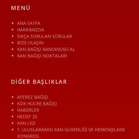
MENÜ
ANA SAYFA
HAKKIMIZDA
SIKÇA SORULAN SORULAR
BİZE ULAŞIN
KAN BAĞIŞI RANDEVUSU AL
KAN BAĞIŞI NOKTALARI
DİĞER BAŞLIKLAR
AFEREZ BAĞIŞI
KÖK HÜCRE BAĞIŞI
HABERLER
HEDEF 25
KAN LİGİ
1. ULUSLARARASI KAN GÜVENLİĞİ VE HEMOVİJİLANS
KONGRESİ..