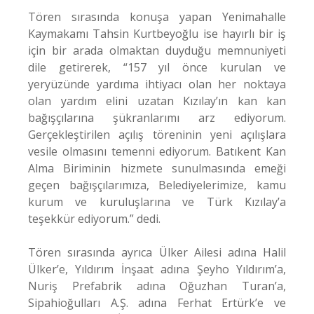
Tören sırasında konuşa yapan Yenimahalle
Kaymakamı Tahsin Kurtbeyoğlu ise hayırlı bir iş
için bir arada olmaktan duyduğu memnuniyeti
dile getirerek, “157 yıl önce kurulan ve
yeryüzünde yardıma ihtiyacı olan her noktaya
olan yardım elini uzatan Kızılay’ın kan kan
bağışçılarına şükranlarımı arz ediyorum.
Gerçekleştirilen açılış töreninin yeni açılışlara
vesile olmasını temenni ediyorum. Batıkent Kan
Alma Biriminin hizmete sunulmasında emeği
geçen bağışçılarımıza, Belediyelerimize, kamu
kurum ve kuruluşlarına ve Türk Kızılay’a
teşekkür ediyorum.” dedi.
Tören sırasında ayrıca Ülker Ailesi adına Halil
Ülker’e, Yıldırım İnşaat adına Şeyho Yıldırım’a,
Nuriş Prefabrik adına Oğuzhan Turan’a,
Sipahioğulları A.Ş. adına Ferhat Ertürk’e ve