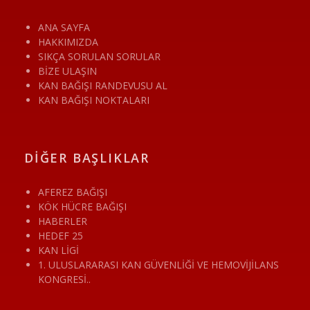
ANA SAYFA
HAKKIMIZDA
SIKÇA SORULAN SORULAR
BİZE ULAŞIN
KAN BAĞIŞI RANDEVUSU AL
KAN BAĞIŞI NOKTALARI
DİĞER BAŞLIKLAR
AFEREZ BAĞIŞI
KÖK HÜCRE BAĞIŞI
HABERLER
HEDEF 25
KAN LİGİ
1. ULUSLARARASI KAN GÜVENLİĞİ VE HEMOVİJİLANS
KONGRESİ..