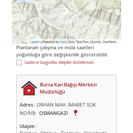
Leaflet
| Powered by
Esri
|
Esri, TomTom, Garmin, GeoTechnologies, Inc, METI/NASA, USGS
Planlanan çalışma ve mola saatleri
yoğunluğa göre değişkenlik gösterebilir.
Sadece bugünkü ekipler listelensin.
Bursa Kan Bağışı Merkezi
Müdürlüğü
Adres :
ORHAN MAH. İMARET SOK.
NO:9/B
OSMANGAZİ
Ulaşım :